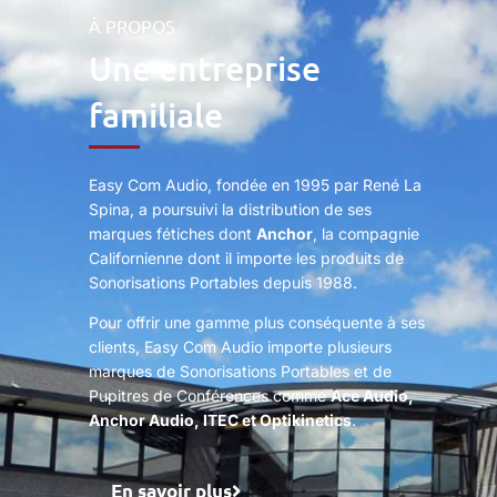
À PROPOS
Une entreprise
familiale
Easy Com Audio, fondée en 1995 par René La
Spina, a poursuivi la distribution de ses
marques fétiches dont
Anchor
, la compagnie
Californienne dont il importe les produits de
Sonorisations Portables depuis 1988.
Pour offrir une gamme plus conséquente à ses
clients, Easy Com Audio importe plusieurs
marques de Sonorisations Portables et de
Pupitres de Conférences comme
Ace Audio,
Anchor Audio, ITEC et Optikinetics
.
En savoir plus