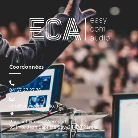
Coordonnées
04 67 27 27 76
info@easycomaudio.fr
Parc activité de l'Aéroport
55 Imp. Jean Baptiste Say, 34470 Pérols