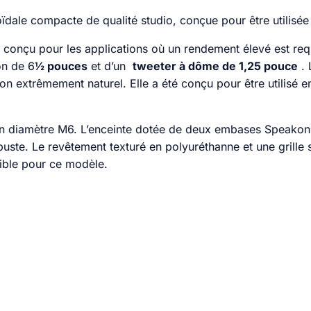
ïdale compacte de qualité studio, conçue pour être utilisée
 conçu pour les applications où un rendement élevé est requ
on de 6
½ pouces
et d’un
tweeter à dôme de 1,25 pouce
. 
extrêmement naturel. Elle a été conçu pour être utilisé en
é d’un diamètre M6. L’enceinte dotée de deux embases Speako
uste. Le revêtement texturé en polyuréthanne et une grille s
nible pour ce modèle.