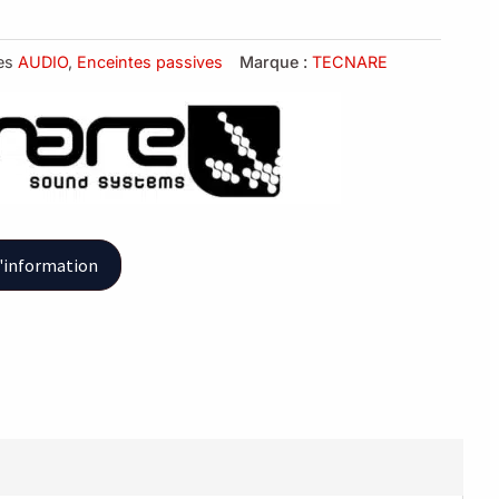
es
AUDIO
,
Enceintes passives
Marque :
TECNARE
'information