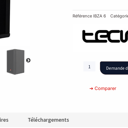
Référence
IBZA 6
Catégori
quantité
Demande d
de
Enceinte
200W
➔ Comparer
ires
Téléchargements