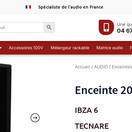
Spécialiste de l'audio en France
Search Button
Une qu
04 67
Accessoires 100V
Mélangeur rackable
Matrice audio
Accueil
/
AUDIO
/
Enceinte
Enceinte 2
IBZA 6
TECNARE