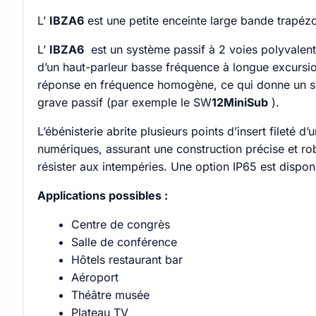
L’
IBZA6
est une petite enceinte large bande trapézo
L’
IBZA6
est un système passif à 2 voies polyvalent
d’un haut-parleur basse fréquence à longue excursi
réponse en fréquence homogène, ce qui donne un son 
grave passif (par exemple le SW
12MiniSub
).
L’ébénisterie abrite plusieurs points d’insert filet
numériques, assurant une construction précise et rob
résister aux intempéries. Une option IP65 est dispo
Applications possibles :
Centre de congrès
Salle de conférence
Hôtels restaurant bar
Aéroport
Théâtre musée
Plateau TV