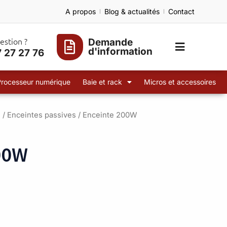
A propos
Blog & actualités
Contact
estion ?
Demande
d'information
 27 27 76
Processeur numérique
Baie et rack
Micros et accessoires
s
/
Enceintes passives
/ Enceinte 200W
00W