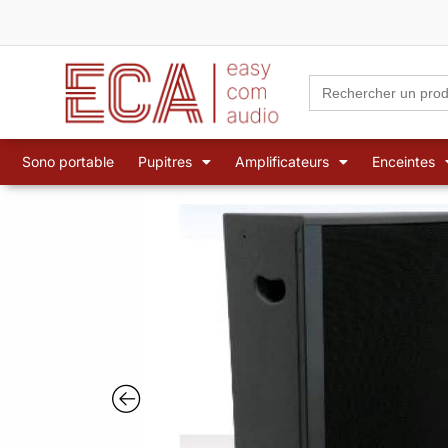
Aller
au
contenu
Search
for:
Sono portable
Pupitres
Amplificateurs
Enceintes