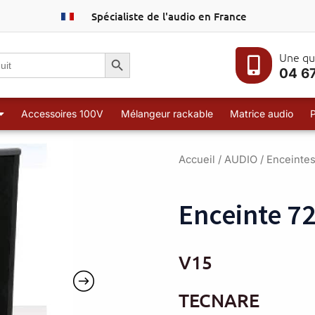
Spécialiste de l'audio en France
Search Button
Une qu
04 67
Accessoires 100V
Mélangeur rackable
Matrice audio
Accueil
/
AUDIO
/
Enceinte
Enceinte 7
V15
TECNARE