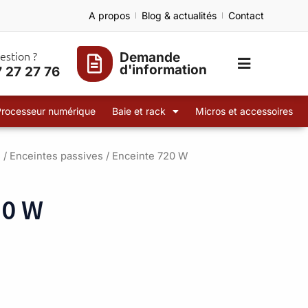
A propos
Blog & actualités
Contact
estion ?
Demande
d'information
 27 27 76
Processeur numérique
Baie et rack
Micros et accessoires
s
/
Enceintes passives
/ Enceinte 720 W
20 W