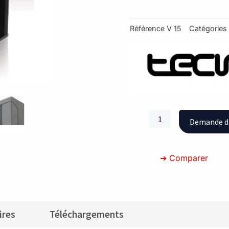
Référence
V 15
Catégories
quantité
Demande d
de
Enceinte
720
➔ Comparer
W
ires
Téléchargements