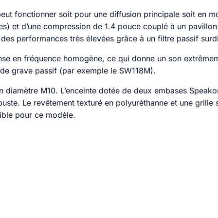
peut fonctionner soit pour une diffusion principale soit en 
s) et d’une compression de 1.4 pouce couplé à un pavillon 
e des performances très élevées grâce à un filtre passif sur
e en fréquence homogène, ce qui donne un son extrêmement 
n de grave passif (par exemple le SW118M).
é d’un diamètre M10. L’enceinte dotée de deux embases Speak
uste. Le revêtement texturé en polyuréthanne et une grille s
nible pour ce modèle.