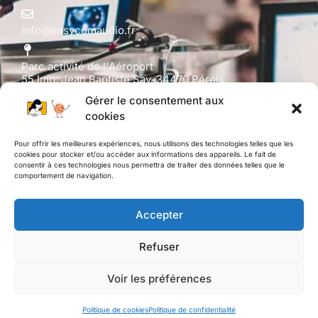
info@easycomaudio.fr
Parc activité de l'Aéroport
55 Imp. Jean Baptiste Say, 34470 Pérols
Gérer le consentement aux
cookies
Horaires
Pour offrir les meilleures expériences, nous utilisons des technologies telles que les
cookies pour stocker et/ou accéder aux informations des appareils. Le fait de
Lundi au Jeudi : 09h-12h – 14h-18h
consentir à ces technologies nous permettra de traiter des données telles que le
comportement de navigation.
Vendredi : 09h-12h – 14h-17h
Accepter
Avis
Refuser
Voir les préférences
© Easy Com Audio 2023 | Tout droit réservés |
Mentions
Politique de cookies
Politique de confidentialité
légales
| Création web par
BIG X