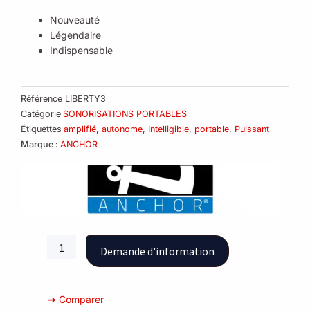
Nouveauté
Légendaire
Indispensable
Référence
LIBERTY3
Catégorie
SONORISATIONS PORTABLES
Étiquettes
amplifié
,
autonome
,
Intelligible
,
portable
,
Puissant
Marque :
ANCHOR
quantité
Demande d'information
de
Sonorisation
Portable
➔ Comparer
Liberty